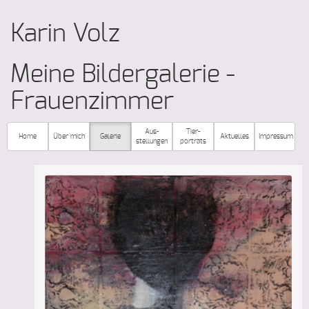
Karin Volz
Meine Bildergalerie -
Frauenzimmer
Aus­
Tier­
Home
Über ­mich
Galerie
Aktuelles
Impressum
stellungen
porträts